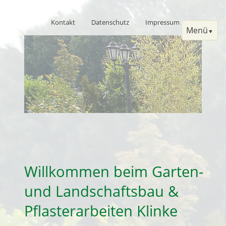
Navigation
Kontakt
Datenschutz
Impressum
überspringen
Menü
Navigation
Willkommen
überspringen
Portfolio
Willkommen beim Garten-
Über uns
und Landschaftsbau &
Pflasterarbeiten Klinke