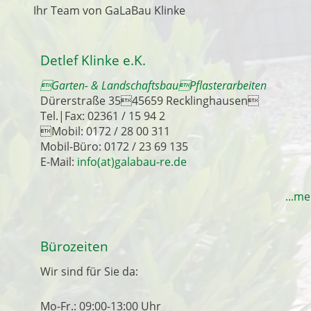
Ihr Team von GaLaBau Klinke
Detlef Klinke e.K.
Garten- & LandschaftsbauPflasterarbeiten
Dürerstraße 3545659 Recklinghausen
Tel.|Fax: 02361 / 15 94 2
Mobil: 0172 / 28 00 311
Mobil-Büro: 0172 / 23 69 135
E-Mail:
info(at)galabau-re.de
...m
Bürozeiten
Wir sind für Sie da:
Mo-Fr.: 09:00-13:00 Uhr